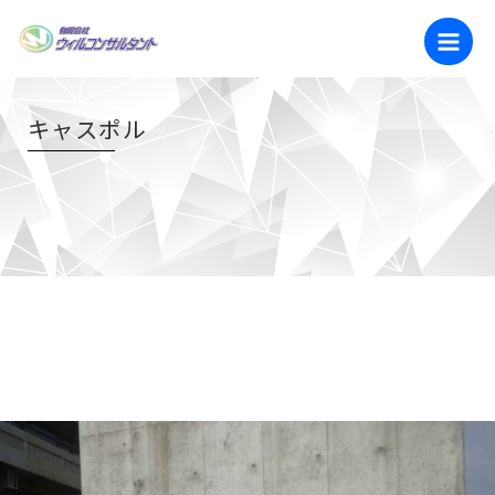
内
Main
容
Men
を
ス
キ
キャスポル
ッ
プ