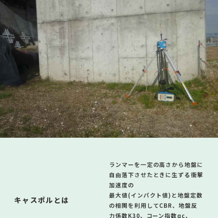
ランマーを一定の高さから地盤に
自由落下させたときに
生ずる衝撃
加速度の
最大値(インパクト値)と
地盤定数
キャスポルとは
の相関を利用してCBR、地盤反
力係数K30、
コーン指数qc、